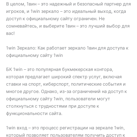
В целом, 1вин – это надежный и безопасный партнер для
игроков, и 1win зеркало – это идеальный выход, когда
доступ к официальному сайту ограничен. Не
сомневайтесь, и выберите 1вин – это лучший выбор для
вас!
1win Зеркало: Как работает зеркало 1вин для доступа к
официальному сайту 1win
БК 1win – это популярная букмекерская контора,
которая предлагает широкий спектр услуг, включая
ставки на спорт, киберспорт, политические события и
многое другое. Однако, из-за ограничений на доступ к
официальному сайту 1win, пользователи могут
столкнуться с трудностями при доступе к
функциональности сайта.
1win вход – это процесс регистрации на зеркале 1win,
который позволяет пользователям получить доступ к