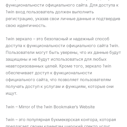
функциональности официального сайта. Для доступа к
1win вход пользователь должен выполнить
регистрацию, указав свои личные данные и подтвердив
свою идентичность.
1win зеркало – это безопасный и надежный способ
доступа к функциональности официального сайта 1win.
Пользователи могут быть уверены, что их данные будут
защищены и не будут использоваться для любых
неавторизованных целей. Кроме того, зеркало 1win
обеспечивает доступ к функциональности
официального сайта, что позволяет пользователям
получать доступ к услугам и функциям, которые они
ищут.
1win – Mirror of the 1win Bookmaker’s Website
1win – это популярная букмекерская контора, которая
предлагает своим клиентам широкий спектр услуг,