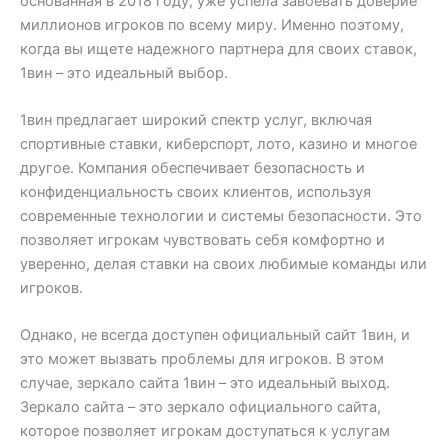
основанная в 2018 году, уже успела завоевать доверие
миллионов игроков по всему миру. Именно поэтому,
когда вы ищете надежного партнера для своих ставок,
1вин – это идеальный выбор.
1вин предлагает широкий спектр услуг, включая
спортивные ставки, киберспорт, лото, казино и многое
другое. Компания обеспечивает безопасность и
конфиденциальность своих клиентов, используя
современные технологии и системы безопасности. Это
позволяет игрокам чувствовать себя комфортно и
уверенно, делая ставки на своих любимые команды или
игроков.
Однако, не всегда доступен официальный сайт 1вин, и
это может вызвать проблемы для игроков. В этом
случае, зеркало сайта 1вин – это идеальный выход.
Зеркало сайта – это зеркало официального сайта,
которое позволяет игрокам доступаться к услугам