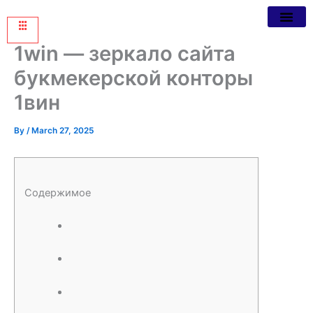
1win — зеркало сайта
букмекерской конторы
1вин
By
/
March 27, 2025
Содержимое