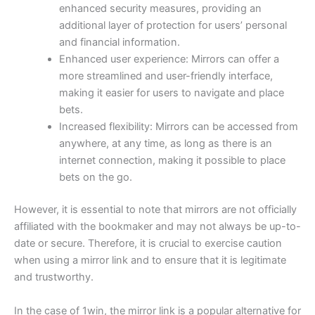
enhanced security measures, providing an
additional layer of protection for users’ personal
and financial information.
Enhanced user experience: Mirrors can offer a
more streamlined and user-friendly interface,
making it easier for users to navigate and place
bets.
Increased flexibility: Mirrors can be accessed from
anywhere, at any time, as long as there is an
internet connection, making it possible to place
bets on the go.
However, it is essential to note that mirrors are not officially
affiliated with the bookmaker and may not always be up-to-
date or secure. Therefore, it is crucial to exercise caution
when using a mirror link and to ensure that it is legitimate
and trustworthy.
In the case of 1win, the mirror link is a popular alternative for