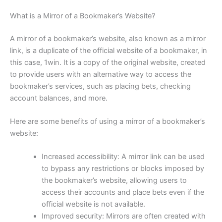
What is a Mirror of a Bookmaker’s Website?
A mirror of a bookmaker’s website, also known as a mirror
link, is a duplicate of the official website of a bookmaker, in
this case, 1win. It is a copy of the original website, created
to provide users with an alternative way to access the
bookmaker’s services, such as placing bets, checking
account balances, and more.
Here are some benefits of using a mirror of a bookmaker’s
website:
Increased accessibility: A mirror link can be used
to bypass any restrictions or blocks imposed by
the bookmaker’s website, allowing users to
access their accounts and place bets even if the
official website is not available.
Improved security: Mirrors are often created with