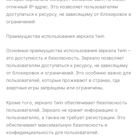
отличный IP-адрес. Это позволяет пользователям
доступаться к ресурсу, не зависящему от блокировок и
ограничений.
Преимущества использования зеркала 1win
Основные преимущества использования зеркала 1win –
это доступность и безопасность. Зеркало позволяет
пользователям доступаться к ресурсу, не зависящему
от блокировок и ограничений. Это особенно важно для
пользователей, которые проживают в странах, где
азартные игры запрещены или ограничены.
Кроме того, зеркало 1win обеспечивает безопасность
пользователей. Зеркало не хранит информацию о
пользователях, а также не требует регистрации. Это
обеспечивает максимальную безопасность и
конфиденциальность для пользователей.