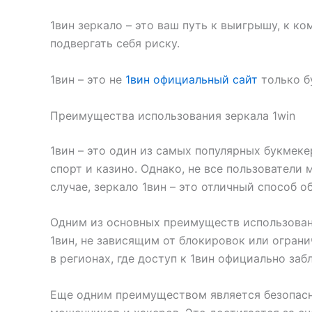
1вин зеркало – это ваш путь к выигрышу, к ко
подвергать себя риску.
1вин – это не
1вин официальный сайт
только б
Преимущества использования зеркала 1win
1вин – это один из самых популярных букмеке
спорт и казино. Однако, не все пользователи
случае, зеркало 1вин – это отличный способ 
Одним из основных преимуществ использовани
1вин, не зависящим от блокировок или огран
в регионах, где доступ к 1вин официально заб
Еще одним преимуществом является безопасно