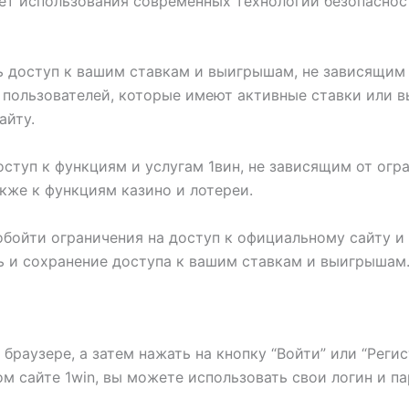
чет использования современных технологий безопасно
ть доступ к вашим ставкам и выигрышам, не зависящим 
 пользователей, которые имеют активные ставки или 
айту.
оступ к функциям и услугам 1вин, не зависящим от огр
акже к функциям казино и лотереи.
 обойти ограничения на доступ к официальному сайту и
ь и сохранение доступа к вашим ставкам и выигрышам
 браузере, а затем нажать на кнопку “Войти” или “Реги
 сайте 1win, вы можете использовать свои логин и па