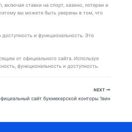
 включая ставки на спорт, казино, лотереи и
оэтому вы можете быть уверены в том, что
ю доступность и функциональность. Это
.
исящим от официального сайта. Используя
сность, функциональность и доступность.
NEXT
официальный сайт букмекерской конторы 1вин