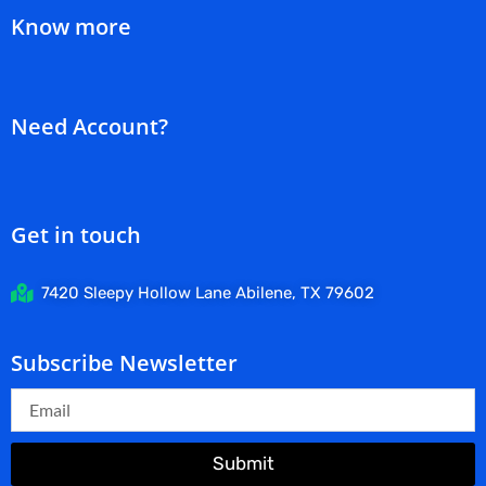
Know more
Need Account?
Get in touch
7420 Sleepy Hollow Lane Abilene, TX 79602
Subscribe Newsletter
Submit