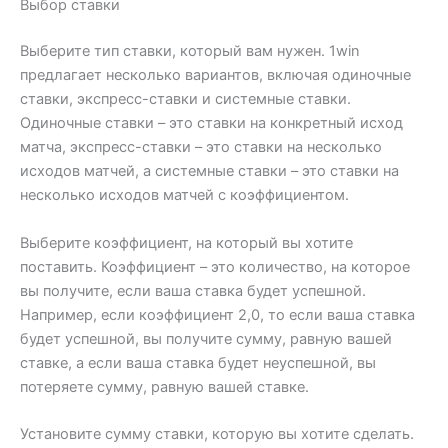
Выбор ставки
Выберите тип ставки, который вам нужен. 1win
предлагает несколько вариантов, включая одиночные
ставки, экспресс-ставки и системные ставки.
Одиночные ставки – это ставки на конкретный исход
матча, экспресс-ставки – это ставки на несколько
исходов матчей, а системные ставки – это ставки на
несколько исходов матчей с коэффициентом.
Выберите коэффициент, на который вы хотите
поставить. Коэффициент – это количество, на которое
вы получите, если ваша ставка будет успешной.
Например, если коэффициент 2,0, то если ваша ставка
будет успешной, вы получите сумму, равную вашей
ставке, а если ваша ставка будет неуспешной, вы
потеряете сумму, равную вашей ставке.
Установите сумму ставки, которую вы хотите сделать.