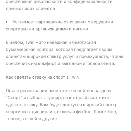
обеспечения безопасности и конфиденциальности
данных своих клиентов
1win имеет партнерские отношения с ведущими
спортивными организациями и лигами
В целом, 1win – это надежная и безопасная
букмекерская контора, которая предлагает своим
клиентам широкий спектр услуг и преимуществ, чтобы
обеспечить им комфорт и выгодное игровое опыта.
Как сделать ставку на спорт в 1win
После регистрации вы можете перейти к разделу
“Спорт” и выбрать турнир, на который вы хотите
сделать ставку. Вам будет доступен широкий спектр
спортивных дисциплин, включая футбол, баскетбол,
теннис, хоккей и другие.