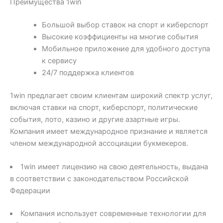
Преимущества 1win
Большой выбор ставок на спорт и киберспорт
Высокие коэффициенты на многие события
Мобильное приложение для удобного доступа
к сервису
24/7 поддержка клиентов
1win предлагает своим клиентам широкий спектр услуг,
включая ставки на спорт, киберспорт, политические
события, лото, казино и другие азартные игры.
Компания имеет международное признание и является
членом международной ассоциации букмекеров.
1win имеет лицензию на свою деятельность, выдана
в соответствии с законодательством Российской
Федерации
Компания использует современные технологии для