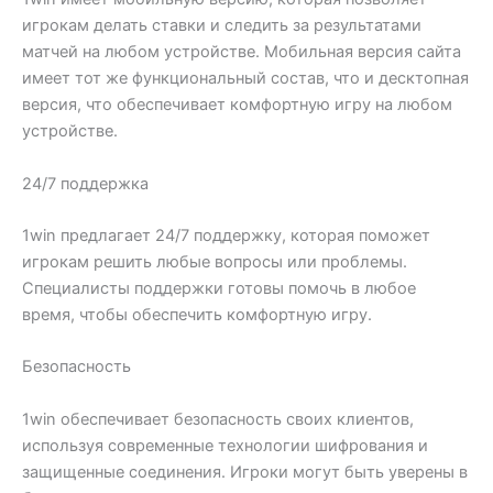
игрокам делать ставки и следить за результатами
матчей на любом устройстве. Мобильная версия сайта
имеет тот же функциональный состав, что и десктопная
версия, что обеспечивает комфортную игру на любом
устройстве.
24/7 поддержка
1win предлагает 24/7 поддержку, которая поможет
игрокам решить любые вопросы или проблемы.
Специалисты поддержки готовы помочь в любое
время, чтобы обеспечить комфортную игру.
Безопасность
1win обеспечивает безопасность своих клиентов,
используя современные технологии шифрования и
защищенные соединения. Игроки могут быть уверены в