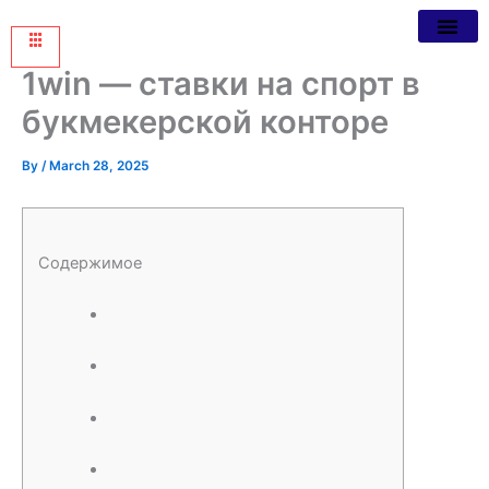
1win — ставки на спорт в
букмекерской конторе
By
/
March 28, 2025
Содержимое