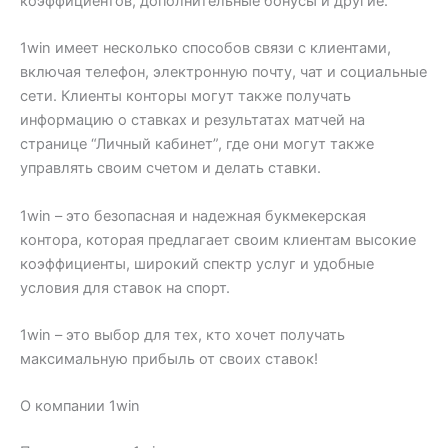
коэффициентов, дополнительные бонусы и другие.
1win имеет несколько способов связи с клиентами,
включая телефон, электронную почту, чат и социальные
сети. Клиенты конторы могут также получать
информацию о ставках и результатах матчей на
странице “Личный кабинет”, где они могут также
управлять своим счетом и делать ставки.
1win – это безопасная и надежная букмекерская
контора, которая предлагает своим клиентам высокие
коэффициенты, широкий спектр услуг и удобные
условия для ставок на спорт.
1win – это выбор для тех, кто хочет получать
максимальную прибыль от своих ставок!
О компании 1win