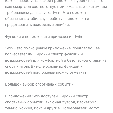
Важно: перед установкой приложения, убедитесь, что
ваш смартфон соответствует минимальным системным
требованиям для запуска 1win. Это поможет
обеспечить стабильную работу приложения и
предотвратить возможные ошибки.
Функции и возможности приложения 1win
1win – это полноценное приложение, предлагающее
пользователям широкий спектр функций и
возможностей для комфортной и безопасной ставки на
спорт и игры. В числе основных функций и
возможностей приложения можно отметить:
Большой выбор спортивных событий
В приложении 1win доступен широкий спектр
спортивных событий, включая футбол, баскетбол,
теннис, хоккей, бокс и другие. Пользователи могут