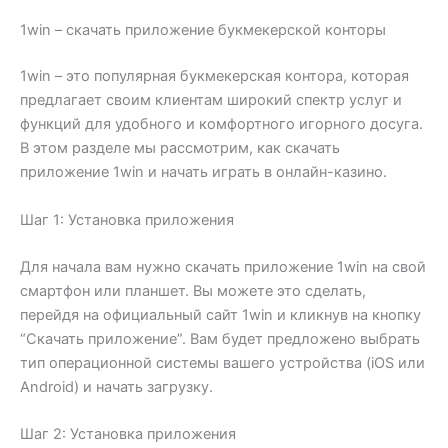
1win – скачать приложение букмекерской конторы
1win – это
популярная букмекерская контора, которая
предлагает своим клиентам широкий спектр услуг и
функций для удобного и комфортного игорного досуга.
В этом разделе мы рассмотрим, как скачать
приложение 1win и начать играть в онлайн-казино.
Шаг 1: Установка приложения
Для начала вам нужно скачать приложение 1win на свой
смартфон или планшет. Вы можете это сделать,
перейдя на официальный сайт 1win и кликнув на кнопку
“Скачать приложение”. Вам будет предложено выбрать
тип операционной системы вашего устройства (iOS или
Android) и начать загрузку.
Шаг 2: Установка приложения