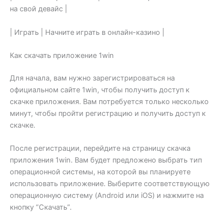
на свой девайс |
| Играть | Начните играть в онлайн-казино |
Как скачать приложение 1win
Для начала, вам нужно зарегистрироваться на
официальном сайте 1win, чтобы получить доступ к
скачке приложения. Вам потребуется только несколько
минут, чтобы пройти регистрацию и получить доступ к
скачке.
После регистрации, перейдите на страницу скачка
приложения 1win. Вам будет предложено выбрать тип
операционной системы, на которой вы планируете
использовать приложение. Выберите соответствующую
операционную систему (Android или iOS) и нажмите на
кнопку “Скачать”.