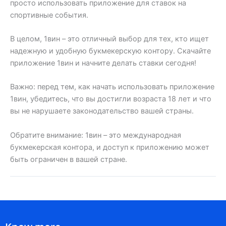
просто использовать приложение для ставок на
спортивные события.
В целом, 1вин – это отличный выбор для тех, кто ищет
надежную и удобную букмекерскую контору. Скачайте
приложение 1вин и начните делать ставки сегодня!
Важно: перед тем, как начать использовать приложение
1вин, убедитесь, что вы достигли возраста 18 лет и что
вы не нарушаете законодательство вашей страны.
Обратите внимание: 1вин – это международная
букмекерская контора, и доступ к приложению может
быть ограничен в вашей стране.