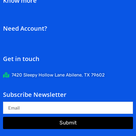
Know more
Need Account?
Get in touch
7420 Sleepy Hollow Lane Abilene, TX 79602
Subscribe Newsletter
Submit