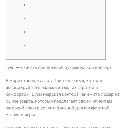
1win — скачать приложение букмекерской конторы
В мире ставок и азарта 1вин – это имя, которое
ассоциируется с надежностью, быстротой и
комфортом. Букмекерская контора 1вин – это лидер на
рынке азарта, который предлагает своим клиентам
широкий спектр услуг и функций для комфортной
ставки и игры.