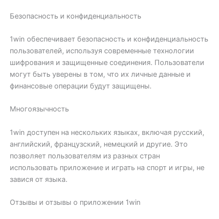
Безопасность и конфиденциальность
1win обеспечивает безопасность и конфиденциальность
пользователей, используя современные технологии
шифрования и защищенные соединения. Пользователи
могут быть уверены в том, что их личные данные и
финансовые операции будут защищены.
Многоязычность
1win доступен на нескольких языках, включая русский,
английский, французский, немецкий и другие. Это
позволяет пользователям из разных стран
использовать приложение и играть на спорт и игры, не
завися от языка.
Отзывы и отзывы о приложении 1win