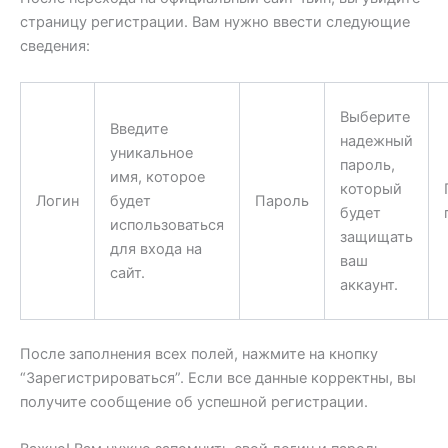
страницу регистрации. Вам нужно ввести следующие
сведения:
Выберите
Введите
надежный
уникальное
пароль,
имя, которое
который
Логин
будет
Пароль
будет
использоваться
защищать
для входа на
ваш
сайт.
аккаунт.
После заполнения всех
полей, нажмите на кнопку
“Зарегистрироваться”. Если все данные корректны, вы
получите сообщение об успешной регистрации.