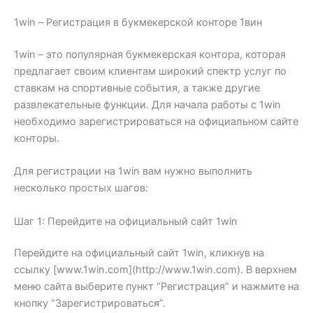
1win – Регистрация в букмекерской конторе 1вин
1win – это популярная букмекерская контора, которая
предлагает своим клиентам широкий спектр услуг по
ставкам на спортивные события, а также другие
развлекательные функции. Для начала работы с 1win
необходимо зарегистрироваться на официальном сайте
конторы.
Для регистрации на 1win вам нужно выполнить
несколько простых шагов:
Шаг 1: Перейдите на официальный сайт 1win
Перейдите на официальный сайт 1win, кликнув на
ссылку [www.1win.com](http://www.1win.com). В верхнем
меню сайта выберите пункт “Регистрация” и нажмите на
кнопку “Зарегистрироваться”.