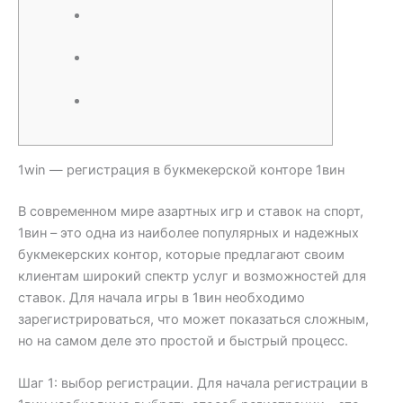
1win — регистрация в букмекерской конторе 1вин
В современном мире азартных игр и ставок на спорт,
1вин – это одна из наиболее популярных и надежных
букмекерских контор, которые предлагают своим
клиентам широкий спектр услуг и возможностей для
ставок. Для начала игры в 1вин необходимо
зарегистрироваться, что может показаться сложным,
но на самом деле это простой и быстрый процесс.
Шаг 1: выбор регистрации. Для начала регистрации в