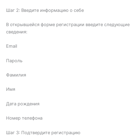
Шаг 2: Введите информацию о себе
В открывшейся форме регистрации введите следующие
сведения:
Email
Пароль
Фамилия
Имя
Дата рождения
Номер телефона
Шаг 3: Подтвердите регистрацию